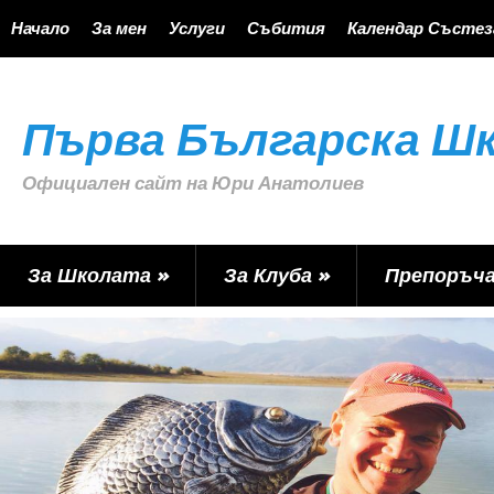
Начало
За мен
Услуги
Събития
Календар Състез
Първа Българска Шк
Официален сайт на Юри Анатолиев
За Школата
»
За Клуба
»
Препоръч