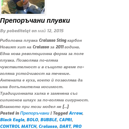
Препоръчани плувки
By
pobeditelqt
on
май 12, 2015
Риболовна плувка Cralusso Sting карбон
Новият хит на Cralusso за 2011 година.
Една нова революционна форма за поле
плувка. Позволява по-гляма
чувствителност и в същото време по-
голяма устойчивост на течение.
Антената е куха, което й позволява да
има допълнителна носимост.
Традиционната халка е заменена със
силиконов шлаух за по-голяма сигурност.
Влакното при този модел не […]
Posted in
Препоръчани
| Tagged
Arrow
,
Black Eagle
,
BOLO
,
BUBBLE
,
CAPRI
,
CONTROL MATCH
,
Cralusso
,
DART
,
PRO