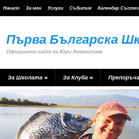
Начало
За мен
Услуги
Събития
Календар Състез
Първа Българска Шк
Официален сайт на Юри Анатолиев
За Школата
»
За Клуба
»
Препоръч