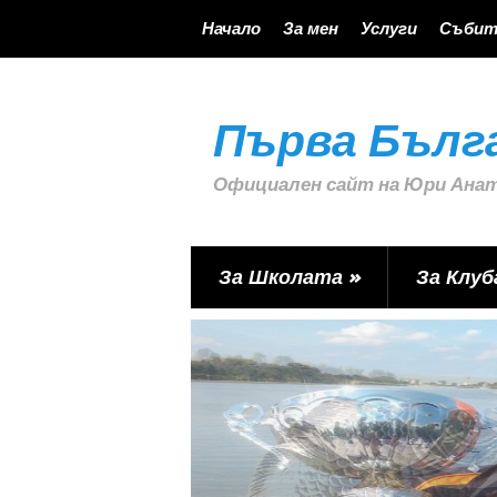
Начало
За мен
Услуги
Събит
Първа Бълг
Официален сайт на Юри Ана
За Школата
»
За Клуб