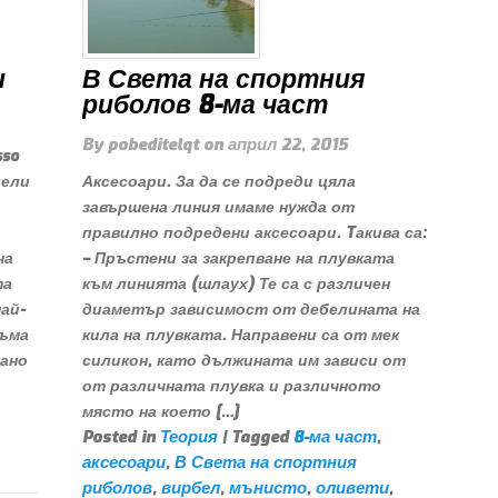
и
В Света на спортния
риболов 8-ма част
By
pobeditelqt
on
април 22, 2015
sso
дели
Аксесоари. За да се подреди цяла
завършена линия имаме нужда от
правилно подредени аксесоари. Tакива са:
на
– Пръстени за закрепване на плувката
та
към линията (шлаух) Те са с различен
ай-
диаметър зависимост от дебелината на
къма
кила на плувката. Направени са от мек
тано
силикон, като дължината им зависи от
от различната плувка и различното
място на което […]
Posted in
Теория
| Tagged
8-ма част
,
аксесоари
,
В Света на спортния
риболов
,
вирбел
,
мънисто
,
оливети
,