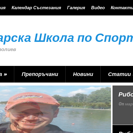
ия
Календар Състезания
Галерия
Видео
Контакт
арска Школа по Спор
толиев
а
»
Препоръчани
Новини
Статии
Рибо
On
мар