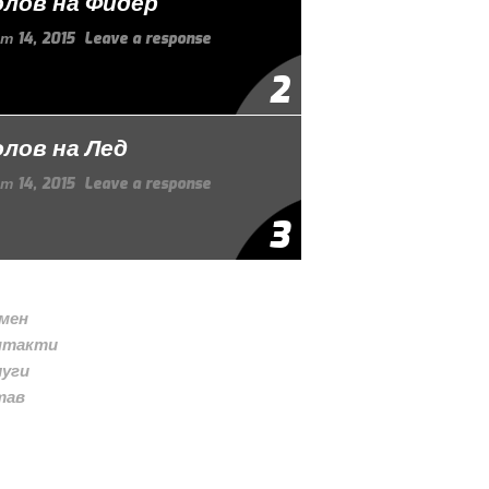
лов на Фидер
т 14, 2015
Leave a response
2
лов на Лед
т 14, 2015
Leave a response
3
 мен
нтакти
луги
тав