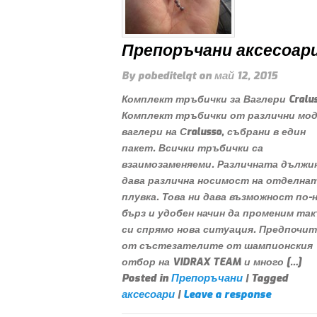
Препоръчани аксесоар
By
pobeditelqt
on
май 12, 2015
Комплект тръбички за Ваглери Cralu
Комплект тръбички от различни мо
ваглери на Сralusso, събрани в един
пакет. Всички тръбички са
взаимозаменяеми. Различната дължи
дава различна носимост на отделна
плувка. Това ни дава възможност по-н
бърз и удобен начин да променим та
си спрямо нова ситуация. Предпочи
от състезателите от шампионския
отбор на VIDRAX TEAM и много […]
Posted in
Препоръчани
| Tagged
аксесоари
|
Leave a response