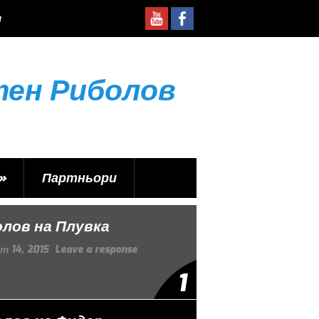
и
тен Риболов
»
Партньори
лов на Плувка
т 14, 2015
Leave a response
1