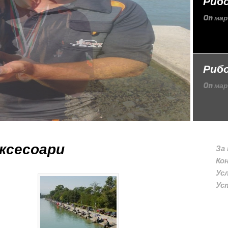
Рибо
On
мар
Рибо
On
мар
ксесоари
За
Ко
Ус
Ус