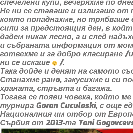
спечелени купи, вечеряхме по дн
Не ни се ставаше и излизаше от 
която попаднахме, но трябваше 
сили за предстоящия ден, в койт
дадем никак лесно, а и след надъ
и събраната информация от мом
готвехме и за добро класиране /
ни се искаше
/.
Така дойде и денят на самото съ
Станахме ранo, закусихме и си п
храната, стръвта и багажа.
Тогава се появи човека, който ме
турнира Goran Cuculoski, с още е
Националния им отбор от Европ
Сърбия от 2013-та Toni Gogovcevs