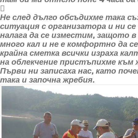

Не след дълго обсъдихме така съ
ситуация с организатора и ни се к
налага да се изместим, защото в
много кал и не е комфортно да се
крайна сметка всички израха кал
на облекчение пристъпихме към 
Първи ни записаха нас, като поч
така и започна жребия.