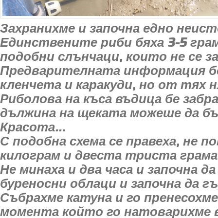
Захранихме и започна едно неист
Единствените риби бяха 3-5 грам
подобни слънчаци, които не се з
Предварителната информация б
кленчета и каракуди, но от тях 
Риболова на къса въдица бе забра
дължина на щеката можеше да бъ
Красота…
С подобна схема се правеха, не п
килограм и двеста триста грама 
Не минаха и два часа и започна да
буреносни облаци и започна да г
Събрахме катуна и го пренесохме
момента който го натоварихме 