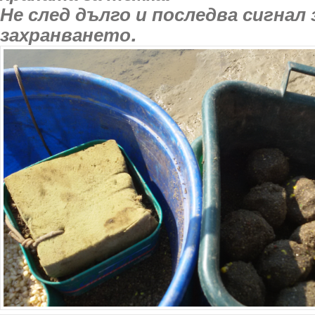
Не след дълго и последва сигнал
захранването.