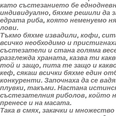
като състезанието бе еднодневн
индивидуално, бяхме решили да 
едрата риба, която неменуемо н
лови.
Тъкмо бяхме извадили, кофи, сита
всичко необходимо и пристигнах
състезатели и стана голяма весе
разглежда храната, казва ти как
той и защо, пита те защо и какв
кеф, сякаш всички бяхме един отб
конкуренти. Започнаха да се вадя
плувки, такъми. Настана истинск
състезателния риболов, който н
пренесе и на масата.
Така в смях, закачки и множество