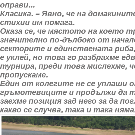
оправи…
Класика. – Явно, че на домакини
стихии им помага.
Оказа се, че мястото на което т
значително по-дълбоко от начал
секторите и единствената риба
е уклей, но това го разбрахме едв
турнира, преди това мислехме, ч
пропускаме.
Един от колегите не се уплаши 
гръмотевиците и продължи да т
заехме позиция зад него за да по
какво се случва, така и така няма