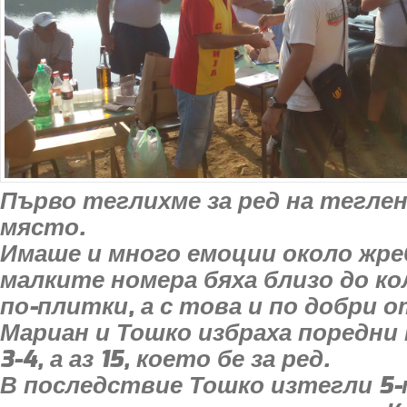
Първо теглихме за ред на теглен
място.
Имаше и много емоции около жре
малките номера бяха близо до кол
по-плитки, а с това и по добри 
Мариан и Тошко избраха поредни 
3-4, а аз 15, което бе за ред.
В последствие Тошко изтегли 5-