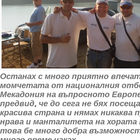
Останах с много приятно впеча
момчетата от националния отб
Мекадония на въпросното Европе
предвид, че до сега не бях посещ
красива страна и нямах никаква 
нрава и манталитета на хората 
това бе много добра възможност
много време чаках.