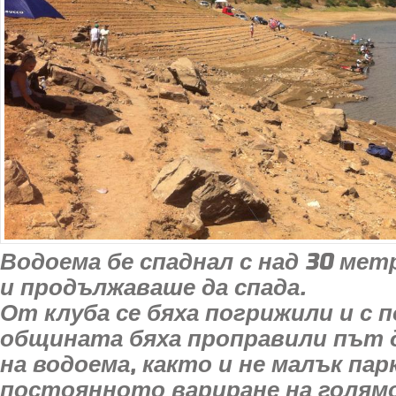
Водоема бе спаднал с над 30 мет
и продължаваше да спада.
От клуба се бяха погрижили и с
общината бяха проправили път д
на водоема, както и не малък пар
постоянното вариране на голям