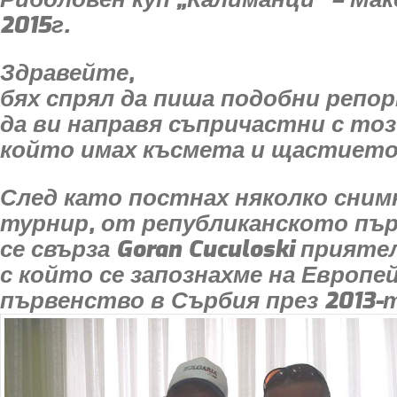
2015г.
Здравейте,
бях спрял да пиша подобни репор
да ви направя съпричастни с тоз
който имах късмета и щастието
След като постнах няколко сним
турнир, от републиканското пър
се свърза Goran Cuculoski прияте
с който се запознахме на Европе
първенство в Сърбия през 2013-т