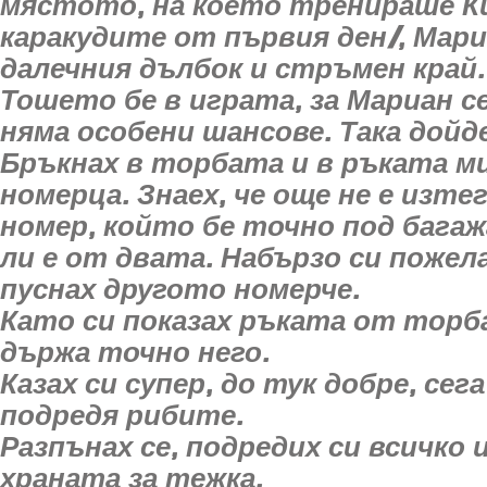
мястото, на което тренираше Ки
каракудите от първия ден/, Мари
далечния дълбок и стръмен край.
Тошето бе в играта, за Мариан се
няма особени шансове. Така дойде
Бръкнах в торбата и в ръката ми
номерца. Знаех, че още не е изт
номер, който бе точно под багажа
ли е от двата. Набързо си пожела
пуснах другото номерче.
Като си показах ръката от торба
държа точно него.
Казах си супер, до тук добре, сег
подредя рибите.
Разпънах се, подредих си всичко 
храната за тежка.