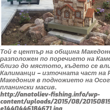
Той е център на община Македонс
разположен по поречието на Кам
близо до мястото, където се вл
Калиманци – източната част на 
Македония в подножието на Осог
планински масив.
http://anatoliev-fishing.info/wp-
content/uploads/2015/08/2015081
e1440446184671.jpg