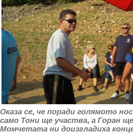
Оказа се, че поради голямото нос
само Тони ще участва, а Горан ще
Момчетата ни доизгладиха конц