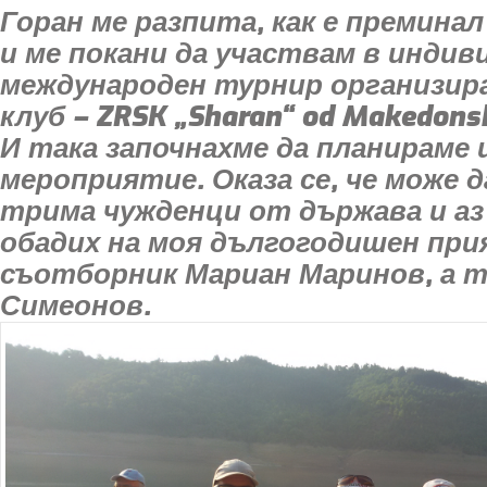
Горан ме разпита, как е преминал
и ме покани да участвам в индив
международен турнир организир
клуб – ZRSK „Sharan“ od Makedons
И така започнахме да планираме
мероприятие. Оказа се, че може 
трима чужденци от държава и аз 
обадих на моя дългогодишен при
съотборник Мариан Маринов, а т
Симеонов.