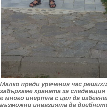
Малко преди уречения час решихм
забъркаме храната за следващия 
е много инертна с цел да избегне
възможни инвазията да дребните