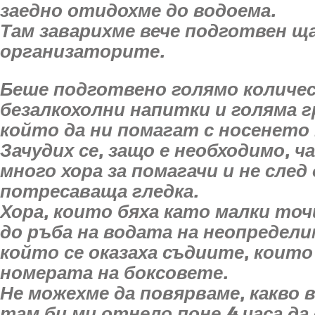
заедно отидохме до водоема.
Там заварихме вече подготвен щ
организаторите.
Беше подготвено голямо количес
безалкохолни напитки и голяма г
който да ни помагат с носенето 
Зачудих се, защо е необходимо, ч
много хора за помагачи и не след
потресаваща гледка.
Хора, които бяха като малки точ
до ръба на водата на неопредели
който се оказаха съдиите, коит
номерата на боксовете.
Не можехме да повярваме, какво 
там би ми отнело поне 4 часа да 