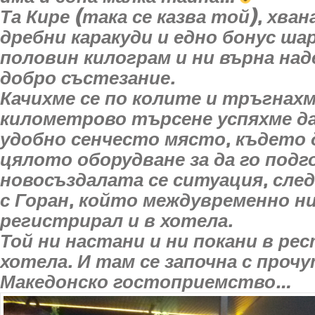
Та Кире (така се казва той), хван
дребни каракуди и едно бонус шар
половин килограм и ни върна над
добро състезание.
Качихме се по колите и тръгнахм
километрово търсене успяхме да
удобно сенчесто място, където 
цялото оборудване за да го подг
новосъздалата се ситуация, след
с Горан, който междувременно ни
регистрирал и в хотела.
Той ни настани и ни покани в ре
хотела. И там се започна с проч
Македонско гостоприемство…