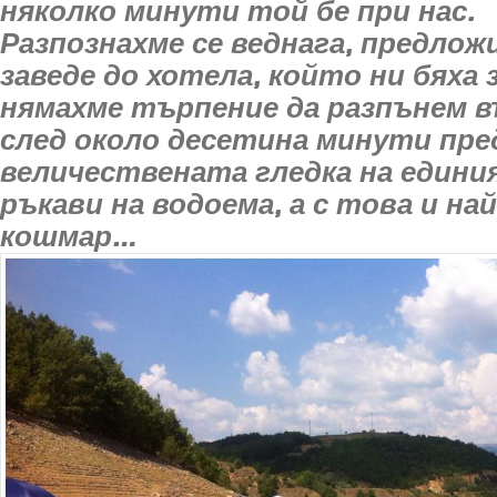
няколко минути той бе при нас.
Разпознахме се веднага, предложи
заведе до хотела, който ни бяха 
нямахме търпение да разпънем в
след около десетина минути пред
величествената гледка на едини
ръкави на водоема, а с това и на
кошмар…