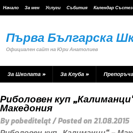
Начало
За мен
Услуги
Събития
Календар Състез
Първа Българска Шк
Официален сайт на Юри Анатолиев
За Школата
»
За Клуба
»
Препоръч
Риболовен куп „Калиманци“
Македония
By
pobeditelqt
/ Posted on
21.08.2015
Риболовен куп „Калиманци“ – Мак