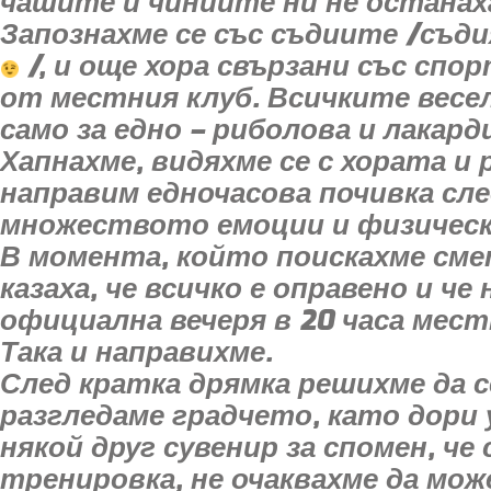
чашите и чиниите ни не останах
Запознахме се със съдиите /съд
/, и още хора свързани със спо
от местния клуб. Всичките весе
само за едно – риболова и лакард
Хапнахме, видяхме се с хората и
направим едночасова почивка сл
множеството емоции и физическ
В момента, който поискахме сме
казаха, че всичко е оправено и че
официална вечеря в 20 часа мест
Така и направихме.
След кратка дрямка решихме да с
разгледаме градчето, като дори у
някой друг сувенир за спомен, че
тренировка, не очаквахме да мож