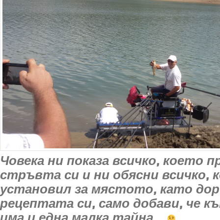
Човека ни показа всичко, което п
стръвта си и ни обясни всичко, 
установил за мястото, като дор
рецептата си, само добави, че к
има и една малка тайна…