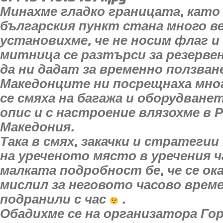
Минахме гладко границата, като
българския пункт стана много ве
установихме, че не носим флаг и
митница се разтърси за резерве
да ни дадат за временно ползване
Македонците ни посрещнаха мног
се смяха на багажа и оборудване
опис и с настроение влязохме в 
Македония.
Така в смях, закачки и стратеги
на уреченото място в уречения ч
малката подробност бе, че се оказ
мислил за неговото часово време
подранили с час
.
Обадихме се на организатора Гор