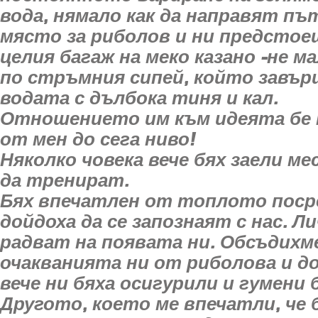
вода, нямало как да направят път
място за риболов и ни предстоеш
целия багаж на меко казано -не м
по стръмния сипей, който завъ
водата с дълбока тиня и кал.
Отношението им към идеята бе 
от мен до сега ниво!
Няколко човека вече бях заели ме
да тренират.
Бях впечатлен от топлото поср
дойдоха да се запознаят с нас. Ли
радват на появата ни. Обсъдихм
очакванията ни от риболова и д
вече ни бяха осигурили и гумени
Другото, което ме впечатли, че 