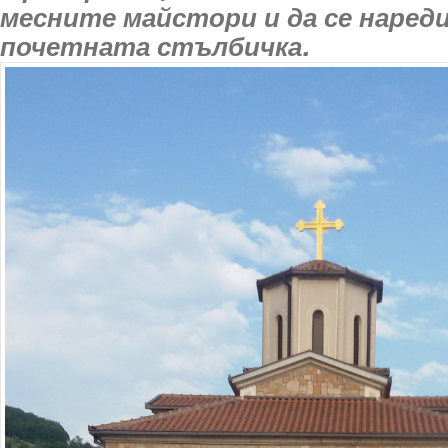
месните майстори и да се наред
почетната стълбичка.